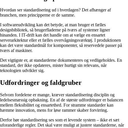
Hvordan ser standardisering ud i hverdagen? Det afhænger af
branchen, men principperne er de samme.
I softwareudvikling kan det betyde, at man bruger et fælles
designbibliotek, så brugerfladerne på tværs af systemer ligner
hinanden. I IT-drift kan det handle om at vælge en ensartet
serverarkitektur eller et fælles overvågningsværktøj. I produktionen
kan det være standardmål for komponenter, så reservedele passer på
tværs af maskiner.
Det vigtigste er, at standarderne dokumenteres og vedligeholdes. En
standard, der ikke opdateres, mister hurtigt sin relevans, når
teknologien udvikler sig.
Udfordringer og faldgruber
Selvom fordelene er mange, kræver standardisering disciplin og
ledelsesmæssig opbakning. En af de største udfordringer er balancen
mellem fleksibilitet og ensartethed. For stramme standarder kan
hæmme innovation, mens for løse rammer skaber forvirring.
Derfor bør standardisering ses som et levende system – ikke et sæt
uforanderlige regler. Det skal være muligt at justere standarderne, når