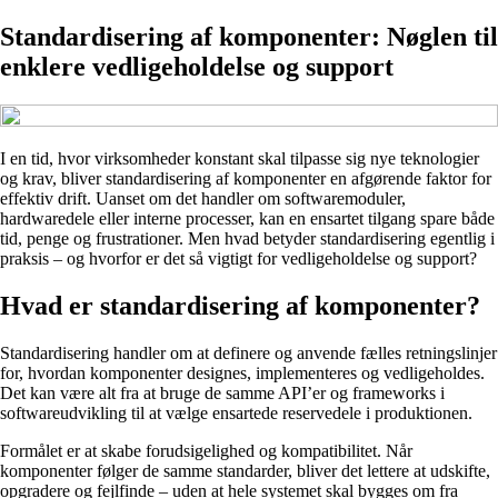
Standardisering af komponenter: Nøglen til
enklere vedligeholdelse og support
I en tid, hvor virksomheder konstant skal tilpasse sig nye teknologier
og krav, bliver standardisering af komponenter en afgørende faktor for
effektiv drift. Uanset om det handler om softwaremoduler,
hardwaredele eller interne processer, kan en ensartet tilgang spare både
tid, penge og frustrationer. Men hvad betyder standardisering egentlig i
praksis – og hvorfor er det så vigtigt for vedligeholdelse og support?
Hvad er standardisering af komponenter?
Standardisering handler om at definere og anvende fælles retningslinjer
for, hvordan komponenter designes, implementeres og vedligeholdes.
Det kan være alt fra at bruge de samme API’er og frameworks i
softwareudvikling til at vælge ensartede reservedele i produktionen.
Formålet er at skabe forudsigelighed og kompatibilitet. Når
komponenter følger de samme standarder, bliver det lettere at udskifte,
opgradere og fejlfinde – uden at hele systemet skal bygges om fra