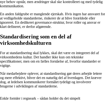
nye behov opstår, men ændringer skal ske kontrolleret og med tydelig
kommunikation.
En anden faldgrube er manglende ejerskab. Hvis ingen har ansvaret for
at vedligeholde standarderne, risikerer de at blive forældede eller
ignoreret. En dedikeret governance-struktur, hvor roller og ansvar er
klart defineret, er derfor afgørende.
Standardisering som en del af
virksomhedskulturen
For at standardisering skal lykkes, skal det være en integreret del af
virksomhedens kultur. Det handler ikke kun om tekniske
specifikationer, men om en fælles forståelse af, hvorfor standarder er
vigtige.
Når medarbejdere oplever, at standardisering gør deres arbejde lettere
og mere effektivt, bliver det en naturlig del af hverdagen. Det kræver
dog, at ledelsen kommunikerer formålet tydeligt og involverer
brugerne i udviklingen af standarderne.
Enkle formler i regneark – sådan holder du det simpelt